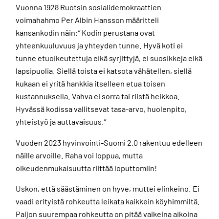
Vuonna 1928 Ruotsin sosialidemokraattien
voimahahmo Per Albin Hansson määritteli
kansankodin näin:” Kodin perustana ovat
yhteenkuuluvuus ja yhteyden tunne. Hyvä koti ei
tunne etuoikeutettuja eikä syrjittyjä, ei suosikkeja eikä
lapsipuolia. Siellä toista ei katsota vähätellen, siellä
kukaan ei yritä hankkia itselleen etua toisen
kustannuksella. Vahva ei sorra tai riistä heikkoa.
Hyvässä kodissa vallitsevat tasa-arvo, huolenpito,
yhteistyö ja auttavaisuus.”
Vuoden 2023 hyvinvointi-Suomi 2.0 rakentuu edelleen
näille arvoille. Raha voi loppua, mutta
oikeudenmukaisuutta riittää loputtomiin!
Uskon, että säästäminen on hyve, muttei elinkeino. Ei
vaadi erityistä rohkeutta leikata kaikkein köyhimmiltä.
Paljon suurempaa rohkeutta on pitää vaikeina aikoina