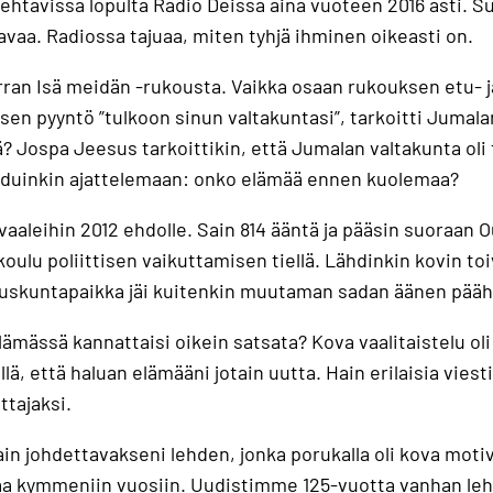
ehtävissä lopulta Radio Deissä aina vuoteen 2016 asti. Su
avaa. Radiossa tajuaa, miten tyhjä ihminen oikeasti on.
erran Isä meidän -rukousta. Vaikka osaan rukouksen etu- ja
sen pyyntö ”tulkoon sinun valtakuntasi”, tarkoitti Jumala
? Jospa Jeesus tarkoittikin, että Jumalan valtakunta oli 
ahduinkin ajattelemaan: onko elämää ennen kuolemaa?
aleihin 2012 ehdolle. Sain 814 ääntä ja pääsin suoraan O
oulu poliittisen vaikuttamisen tiellä. Lähdinkin kovin to
Eduskuntapaikka jäi kuitenkin muutaman sadan äänen pääh
lämässä kannattaisi oikein satsata? Kova vaalitaistelu oli
, että haluan elämääni jotain uutta. Hain erilaisia viestin
tajaksi.
ain johdettavakseni lehden, jonka porukalla oli kova moti
taa kymmeniin vuosiin. Uudistimme 125-vuotta vanhan le