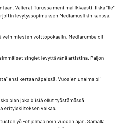
aan. Välierät Turussa meni mallikkaasti. Ilkka ”Ile”
kirjoitin levytyssopimuksen Mediamusiikin kanssa.
ä vein miesten voittopokaalin. Mediarumba oli
simmäiset singlet levyttävänä artistina. Paljon
sta” ensi kertaa näpeissä. Vuosien unelma oli
ka olen joka biisiä ollut työstämässä
a erityiskiitoksen velkaa.
tusten yö -ohjelmaa noin vuoden ajan. Samalla