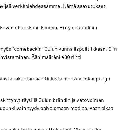
i kävijää verkkolehdessämme. Nämä saavutukset
ovan ehdokkaan kanssa. Erityisesti olisin
myös ”comebackin” Oulun kunnallispolitiikkaan. Olin
ahvistaminen. Äänimääräni 480 riitti
ni päästä rakentamaan Oulusta innovaatiokaupungin
eskittynyt täysillä Oulun brändin ja vetovoiman
unki vain tyydy palvelemaan mediaa, vaan alkaa
ää palautetta haastattelustani. Vielä ei aika