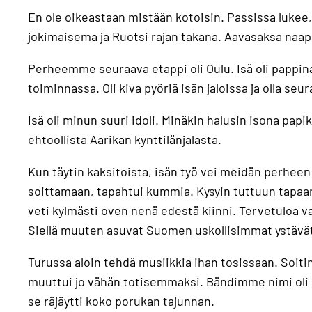
En ole oikeastaan mistään kotoisin. Passissa lukee, 
jokimaisema ja Ruotsi rajan takana. Aavasaksa naap
Perheemme seuraava etappi oli Oulu. Isä oli pappin
toiminnassa. Oli kiva pyöriä isän jaloissa ja olla se
Isä oli minun suuri idoli. Minäkin halusin isona papi
ehtoollista Aarikan kynttilänjalasta.
Kun täytin kaksitoista, isän työ vei meidän perheen
soittamaan, tapahtui kummia. Kysyin tuttuun tapaan 
veti kylmästi oven nenä edestä kiinni. Tervetuloa va
Siellä muuten asuvat Suomen uskollisimmat ystävä
Turussa aloin tehdä musiikkia ihan tosissaan. Soiti
muuttui jo vähän totisemmaksi. Bändimme nimi oli R
se räjäytti koko porukan tajunnan.