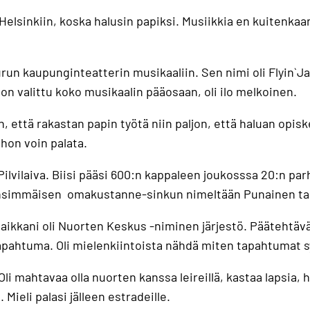
elsinkiin, koska halusin papiksi. Musiikkia en kuitenkaan
un kaupunginteatterin musikaaliin. Sen nimi oli Flyin`Ja
 on valittu koko musikaalin pääosaan, oli ilo melkoinen.
in, että rakastan papin työtä niin paljon, että haluan opi
ohon voin palata.
ilvilaiva. Biisi pääsi 600:n kappaleen joukosssa 20:n par
 ensimmäisen omakustanne-sinkun nimeltään Punainen ta
kkani oli Nuorten Keskus -niminen järjestö. Päätehtävänä
ahtuma. Oli mielenkiintoista nähdä miten tapahtumat sy
i mahtavaa olla nuorten kanssa leireillä, kastaa lapsia, h
 Mieli palasi jälleen estradeille.