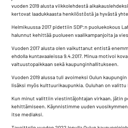
vuoden 2019 alusta viikkolehdestä aikakauslehdeks
kertovat laadukkaasta henkilöstöstä ja hyvästä yht
Helmikuussa 2017 pidettiin SDP:n puoluekokous Lah
halunnut kehittää puolueen vaalikampanjoita ja vies
Vuoden 2017 alusta olen vaikuttanut entistä enemmä
ehdolla kuntavaaleissa 9.4.2017. Minua motivoi kov
valtuustopaikkaan sekä kaupunginhallitukseen.
Vuoden 2019 alussa tuli avoimeksi Oulun kaupungin 
lisäksi myös kulttuurikaupunkia. Ouluhan on valitt
Kun minut valittiin viestintäjohtajan virkaan, jätin 
kehittämiseen. Käynnistimme uuden vuosikymmenen
itse mediaksi.
Tavoittelin vuoden 2022 lopulla Oulun kaupunginjoht