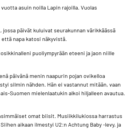
uotta asuin noilla Lapin rajoilla. Vuolas
 jossa päivät kuluivat seurakunnan värikkäässä
, että napa katosi näkyvistä.
uosikkinalleni puoliympyrään eteeni ja jaon niille
senä päivänä menin naapurin pojan ovikelloa
styi silmin nähden. Hän ei vastannut mitään, vaan
nais-Suomen mielenlaatukin alkoi hiljalleen avautua.
ensimmäiset omat biisit. Musiikkilukiossa harrastus
iihen aikaan ilmestyi U2:n Achtung Baby -levy, ja