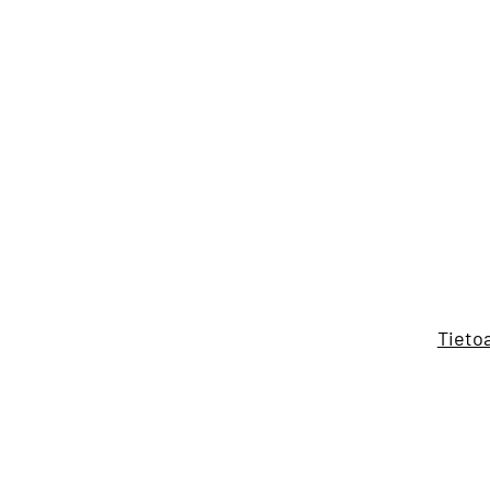
Siirry
sisältöön
Tieto