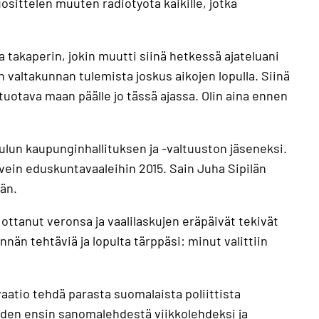
osittelen muuten radiotyötä kaikille, jotka
 takaperin, jokin muutti siinä hetkessä ajateluani
n valtakunnan tulemista joskus aikojen lopulla. Siinä
tuotava maan päälle jo tässä ajassa. Olin aina ennen
ulun kaupunginhallituksen ja -valtuuston jäseneksi.
ivein eduskuntavaaleihin 2015. Sain Juha Sipilän
än.
 ottanut veronsa ja vaalilaskujen eräpäivät tekivät
nän tehtäviä ja lopulta tärppäsi: minut valittiin
vaatio tehdä parasta suomalaista poliittista
hden ensin sanomalehdestä viikkolehdeksi ja