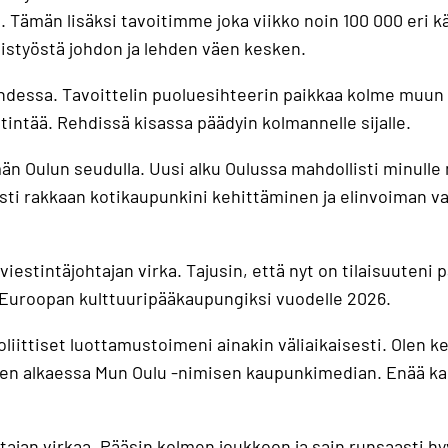
i. Tämän lisäksi tavoitimme joka viikko noin 100 000 er
eistyöstä johdon ja lehden väen kesken.
dessa. Tavoittelin puoluesihteerin paikkaa kolme muun k
tintää. Rehdissä kisassa päädyin kolmannelle sijalle.
n Oulun seudulla. Uusi alku Oulussa mahdollisti minulle 
asti rakkaan kotikaupunkini kehittäminen ja elinvoiman v
viestintäjohtajan virka. Tajusin, että nyt on tilaisuute
u Euroopan kulttuuripääkaupungiksi vuodelle 2026.
poliittiset luottamustoimeni ainakin väliaikaisesti. Olen k
 alkaessa Mun Oulu -nimisen kaupunkimedian. Enää kaup
ajan virkaa. Pääsin kolmen joukkoon ja sain runsaasti hyv