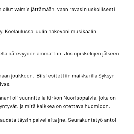
 ollut valmis jättämään, vaan ravasin uskollisesti
y. Koelaulussa luulin hakevani musikaalin
skella pätevyyden ammattiin. Jos opiskelujen jälkeen
haan joukkoon. Biisi esitettiin maikkarilla Syksyn
ivas,
ni oli suunnitella Kirkon Nuorisopäiviä, joka on
ntyvät, ja mitä kaikkea on otettava huomioon.
audata täysin palvelleita jne. Seurakuntatyö antoi