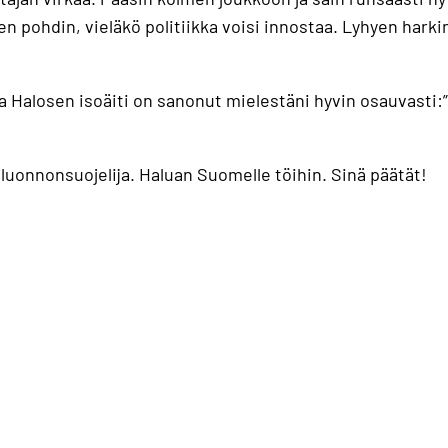
en pohdin, vieläkö politiikka voisi innostaa. Lyhyen hark
a Halosen isoäiti on sanonut mielestäni hyvin osauvasti:” 
uonnonsuojelija. Haluan Suomelle töihin. Sinä päätät!