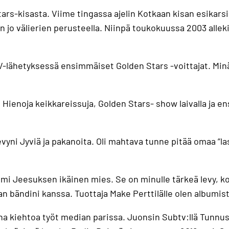
s-kisasta. Viime tingassa ajelin Kotkaan kisan esikarsint
n jo välierien perusteella. Niinpä toukokuussa 2003 alle
V-lähetyksessä ensimmäiset Golden Stars -voittajat. Min
 Hienoja keikkareissuja, Golden Stars- show laivalla ja en
yni Jyviä ja pakanoita. Oli mahtava tunne pitää omaa ”la
i Jeesuksen ikäinen mies. Se on minulle tärkeä levy, kos
an bändini kanssa. Tuottaja Make Perttilälle olen albumist
a kiehtoa työt median parissa. Juonsin Subtv:llä Tunnus