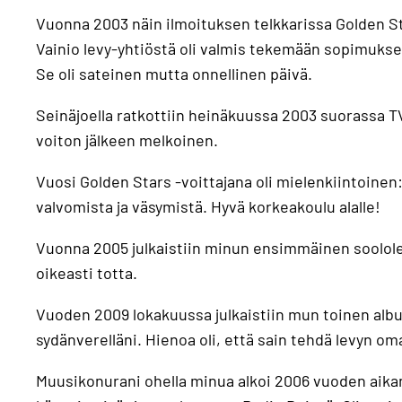
Vuonna 2003 näin ilmoituksen telkkarissa Golden Star
Vainio levy-yhtiöstä oli valmis tekemään sopimukse
Se oli sateinen mutta onnellinen päivä.
Seinäjoella ratkottiin heinäkuussa 2003 suorassa T
voiton jälkeen melkoinen.
Vuosi Golden Stars -voittajana oli mielenkiintoinen:
valvomista ja väsymistä. Hyvä korkeakoulu alalle!
Vuonna 2005 julkaistiin minun ensimmäinen soololev
oikeasti totta.
Vuoden 2009 lokakuussa julkaistiin mun toinen album
sydänverelläni. Hienoa oli, että sain tehdä levyn om
Muusikonurani ohella minua alkoi 2006 vuoden aikan