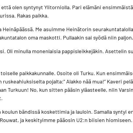
että olen syntynyt Ylitorniolla. Pari elämäni ensimmäistä v
urissa. Rakas paikka.
a Heinäpäässä. Me asuimme Heinätorin seurakuntatalolla,
urakuntatalon oma maskotti. Pullaakin sai syödä niin paljon
ksi. Oli minulla monenlaisia pappisleikkejäkin. Asettelin s
 toiselle paikkakunnalle. Osoite oli Turku. Kun ensimmäi
ruskeahiuksiselta pojalta:” Alakko nää mua!” Kaveri pelä
an Turkuun! No, kun sitten pääsin yläasteelle, niin Varsi
t.
n koulun bändissä koskettimia ja lauloin. Samalla syntyi 
ouwat, ja keskityimme pääosin U2:n biisien hiomiseen. S