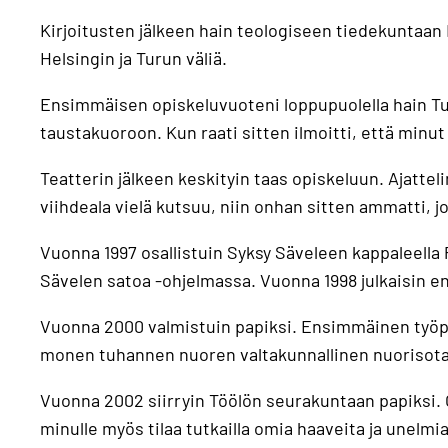
Kirjoitusten jälkeen hain teologiseen tiedekuntaan H
Helsingin ja Turun väliä.
Ensimmäisen opiskeluvuoteni loppupuolella hain Tur
taustakuoroon. Kun raati sitten ilmoitti, että minut
Teatterin jälkeen keskityin taas opiskeluun. Ajattel
viihdeala vielä kutsuu, niin onhan sitten ammatti, j
Vuonna 1997 osallistuin Syksy Säveleen kappaleella P
Sävelen satoa -ohjelmassa. Vuonna 1998 julkaisin
Vuonna 2000 valmistuin papiksi. Ensimmäinen työpai
monen tuhannen nuoren valtakunnallinen nuorisotap
Vuonna 2002 siirryin Töölön seurakuntaan papiksi. Ol
minulle myös tilaa tutkailla omia haaveita ja unelmia.