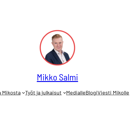
Mikko Salmi
a Mikosta
Työt ja julkaisut
Medialle
Blogi
Viesti Mikolle