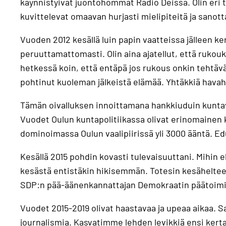
käynnistyivät juontohommat Radio Deissä. Olin eri t
kuvittelevat omaavan hurjasti mielipiteitä ja sanott
Vuoden 2012 kesällä luin papin vaatteissa jälleen k
peruuttamattomasti. Olin aina ajatellut, että rukouk
hetkessä koin, että entäpä jos rukous onkin tehtävä
pohtinut kuoleman jälkeistä elämää. Yhtäkkiä hav
Tämän oivalluksen innoittamana hankkiuduin kuntava
Vuodet Oulun kuntapolitiikassa olivat erinomainen k
dominoimassa Oulun vaalipiirissä yli 3000 ääntä. 
Kesällä 2015 pohdin kovasti tulevaisuuttani. Mihin e
kesästä entistäkin hikisemmän. Totesin kesähelteellä
SDP:n pää-äänenkannattajan Demokraatin päätoimit
Vuodet 2015-2019 olivat haastavaa ja upeaa aikaa. S
journalismia. Kasvatimme lehden levikkiä ensi ker