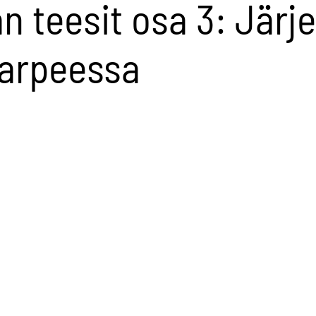
n teesit osa 3: Järj
tarpeessa