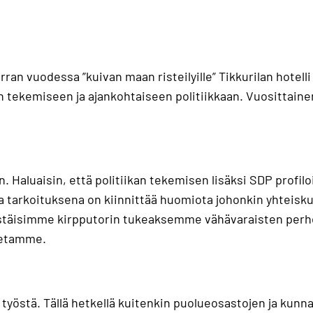
 vuodessa ”kuivan maan risteilyille” Tikkurilan hotelli 
 tekemiseen ja ajankohtaiseen politiikkaan. Vuosittaine
ön. Haluaisin, että politiikan tekemisen lisäksi SDP pro
ka tarkoituksena on kiinnittää huomiota johonkin yhteisku
jestäisimme kirpputorin tukeaksemme vähävaraisten perhe
petamme.
työstä. Tällä hetkellä kuitenkin puolueosastojen ja kunna