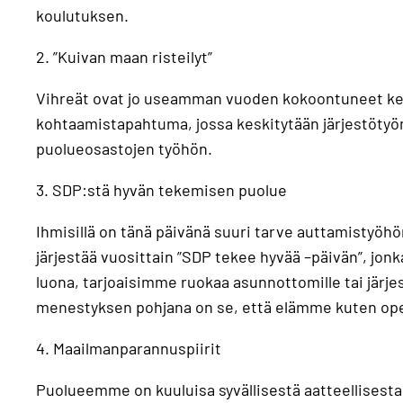
koulutuksen.
2. ”Kuivan maan risteilyt”
Vihreät ovat jo useamman vuoden kokoontuneet kerran
kohtaamistapahtuma, jossa keskitytään järjestötyön
puolueosastojen työhön.
3. SDP:stä hyvän tekemisen puolue
Ihmisillä on tänä päivänä suuri tarve auttamistyöh
järjestää vuosittain ”SDP tekee hyvää –päivän”, jon
luona, tarjoaisimme ruokaa asunnottomille tai jär
menestyksen pohjana on se, että elämme kuten o
4. Maailmanparannuspiirit
Puolueemme on kuuluisa syvällisestä aatteellisesta 