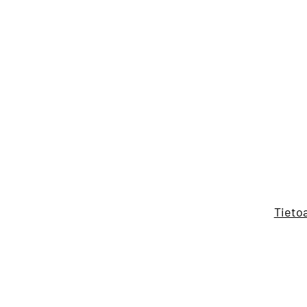
Siirry
sisältöön
Tieto