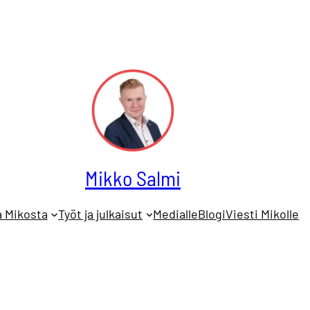
Mikko Salmi
a Mikosta
Työt ja julkaisut
Medialle
Blogi
Viesti Mikolle