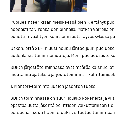
Puoluesihteerikisan melskeessä olen kiertänyt puol
nopeasti talvirenkaiden pinnalla. Matkan varrella on
puhuttiin vaalityön kehittämisestä, Jyväskylässä pu
Uskon, että SDP:n uusi nousu lähtee juuri puolueke
uudenlaisia toimintamuotoja. Moni puolueosasto kok
SDP:n järjestötoiminnassa ovat määräaikaishuollot 
muutamia ajatuksia järjestötoiminnan kehittämisek
1. Mentori-toiminta uusien jäsenten tueksi
SDP:n toiminnassa on suuri joukko kokeneita ja vii
opastaa uutta jäsentä poliittisen vaikuttamisen tie
persoonallisesti huomioiduksi, sitoutuu toiminta