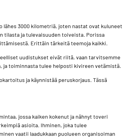
 lähes 3000 kilometriä, joten nastat ovat kuluneet
n tilasta ja tulevaisuuden toiveista. Porissa
tämisestä. Erittäin tärkeitä teemoja kaikki.
eelliset uudistukset eivät riitä, vaan tarvitsemme
 ja toiminnasta tulee helposti kivireen vetämistä.
okartoitus ja käynnistää peruskorjaus. Tässä
intaa, jossa kaiken kokenut ja nähnyt toveri
keimpiä asioita. Ihminen, joka tulee
minen vaatii laadukkaan puolueen organisoiman