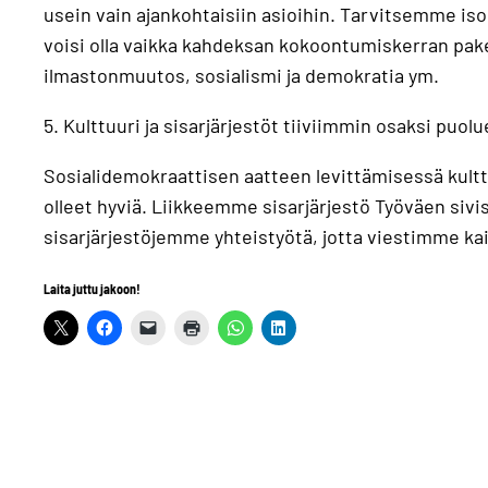
usein vain ajankohtaisiin asioihin. Tarvitsemme iso
voisi olla vaikka kahdeksan kokoontumiskerran paket
ilmastonmuutos, sosialismi ja demokratia ym.
5. Kulttuuri ja sisarjärjestöt tiiviimmin osaksi puo
Sosialidemokraattisen aatteen levittämisessä kulttuu
olleet hyviä. Liikkeemme sisarjärjestö Työväen sivi
sisarjärjestöjemme yhteistyötä, jotta viestimme k
Laita juttu jakoon!