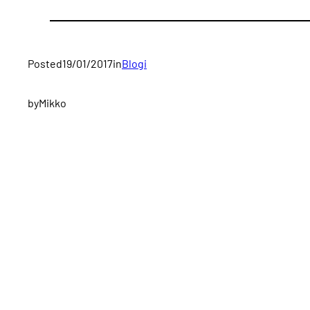
Posted
19/01/2017
in
Blogi
by
Mikko