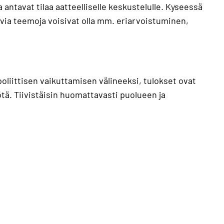
antavat tilaa aatteelliselle keskustelulle. Kyseessä
tavia teemoja voisivat olla mm. eriarvoistuminen,
poliittisen vaikuttamisen välineeksi, tulokset ovat
ötä. Tiivistäisin huomattavasti puolueen ja