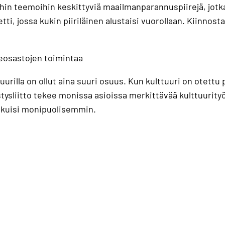
hin teemoihin keskittyviä maailmanparannuspiirejä, jotka 
ti, jossa kukin piiriläinen alustaisi vuorollaan. Kiinnos
lueosastojen toimintaa
rilla on ollut aina suuri osuus. Kun kulttuuri on otettu 
stysliitto tekee monissa asioissa merkittävää kulttuurity
aikuisi monipuolisemmin.