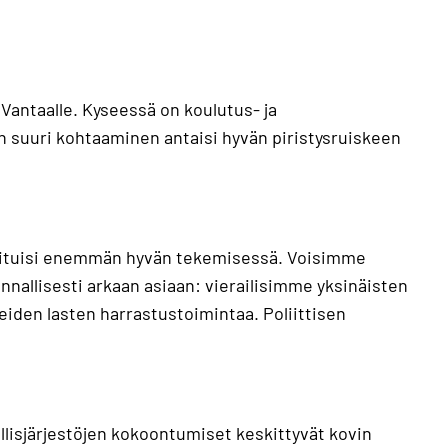
Vantaalle. Kyseessä on koulutus- ja
n suuri kohtaaminen antaisi hyvän piristysruiskeen
filoituisi enemmän hyvän tekemisessä. Voisimme
nnallisesti arkaan asiaan: vierailisimme yksinäisten
iden lasten harrastustoimintaa. Poliittisen
llisjärjestöjen kokoontumiset keskittyvät kovin