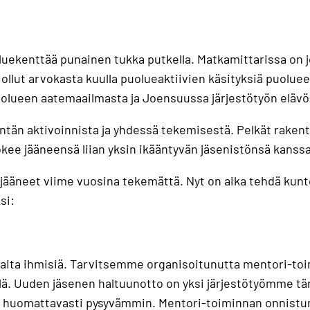
uekenttää punainen tukka putkella. Matkamittarissa on jo
 ollut arvokasta kuulla puolueaktiivien käsityksiä puoluee
olueen aatemaailmasta ja Joensuussa järjestötyön elävöit
ntän aktivoinnista ja yhdessä tekemisestä. Pelkät rakent
ee jääneensä liian yksin ikääntyvän jäsenistönsä kanssa,
jääneet viime vuosina tekemättä. Nyt on aika tehdä kunt
si:
saita ihmisiä. Tarvitsemme organisoitunutta mentori-toim
llä. Uuden jäsenen haltuunotto on yksi järjestötyömme tär
an huomattavasti pysyvämmin. Mentori-toiminnan onnistu